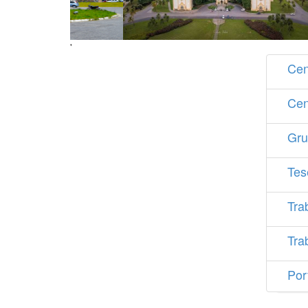
'
Cen
Cen
Gru
Tes
Tra
Tra
Por