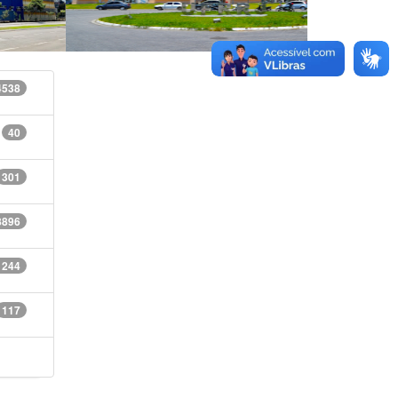
4538
40
301
8896
1244
117