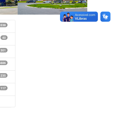
4538
40
301
8886
1235
117