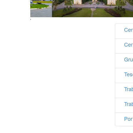
'
Cen
Cen
Gru
Tes
Tra
Tra
Por