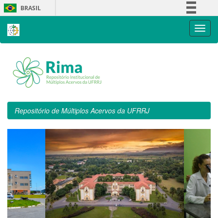
Skip
BRASIL
navigation
Simplifique!
Comunica BR
Participe
Acesso à informação
Legislação
Canais
Repositório de Múltiplos Acervos da UFRRJ