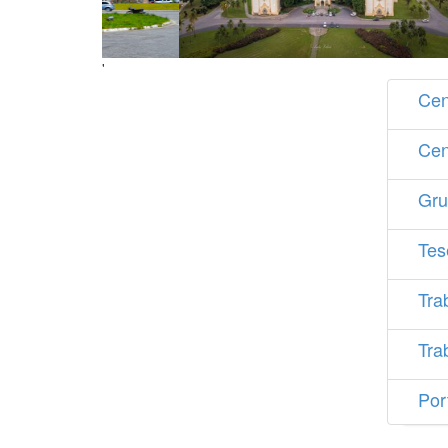
'
Cen
Cen
Gru
Tes
Tra
Tra
Por