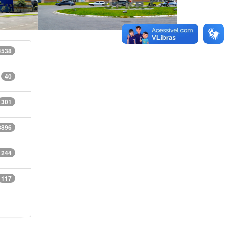
4538
40
301
8896
1244
117