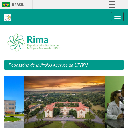
Skip
BRASIL
navigation
Simplifique!
Comunica BR
Participe
Acesso à informação
Legislação
Canais
Repositório de Múltiplos Acervos da UFRRJ