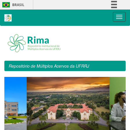
Skip
BRASIL
navigation
Simplifique!
Comunica BR
Participe
Acesso à informação
Legislação
Canais
Repositório de Múltiplos Acervos da UFRRJ