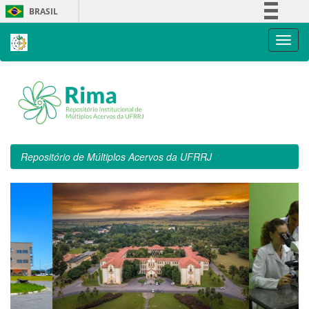
Skip
BRASIL
navigation
Simplifique!
Comunica BR
Participe
Acesso à informação
Legislação
Canais
Repositório de Múltiplos Acervos da UFRRJ