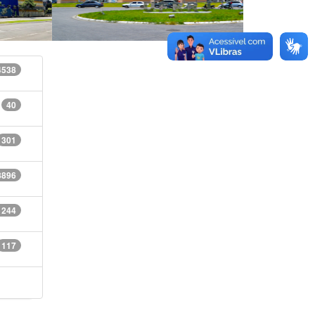
4538
40
301
8896
1244
117