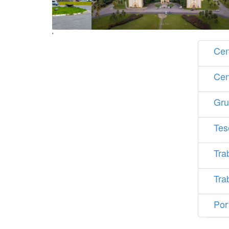
'
Cen
Cen
Gru
Tes
Tra
Tra
Por