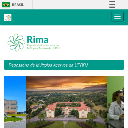
Skip
BRASIL
navigation
Simplifique!
Comunica BR
Participe
Acesso à informação
Legislação
Canais
Repositório de Múltiplos Acervos da UFRRJ