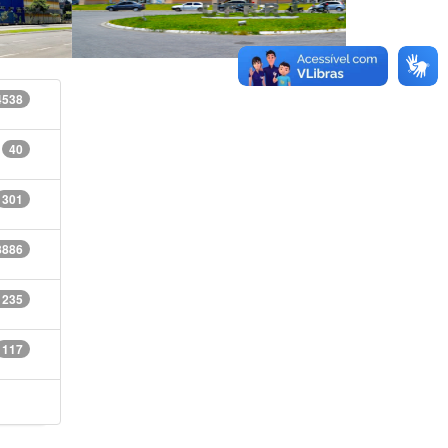
4538
40
301
8886
1235
117