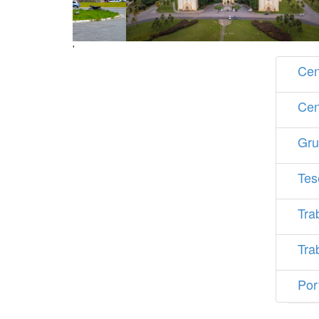
'
Cen
Cen
Gru
Tes
Tra
Tra
Por