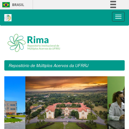
Skip
BRASIL
navigation
Simplifique!
Comunica BR
Participe
Acesso à informação
Legislação
Canais
Repositório de Múltiplos Acervos da UFRRJ