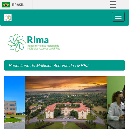
Skip
BRASIL
navigation
Simplifique!
Comunica BR
Participe
Acesso à informação
Legislação
Canais
Repositório de Múltiplos Acervos da UFRRJ