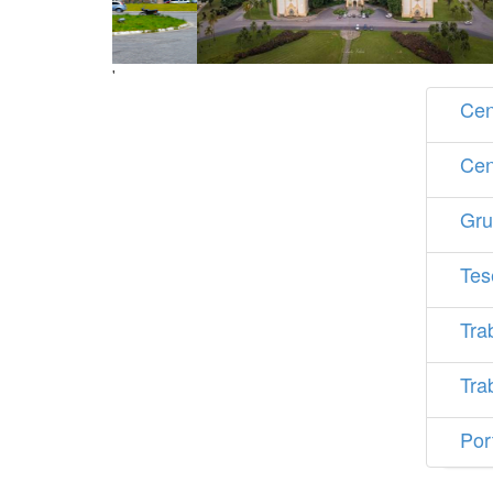
'
Cen
Cen
Gru
Tes
Tra
Tra
Por