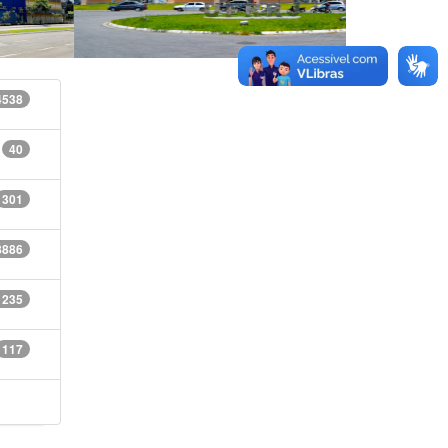
4538
40
301
8886
1235
117