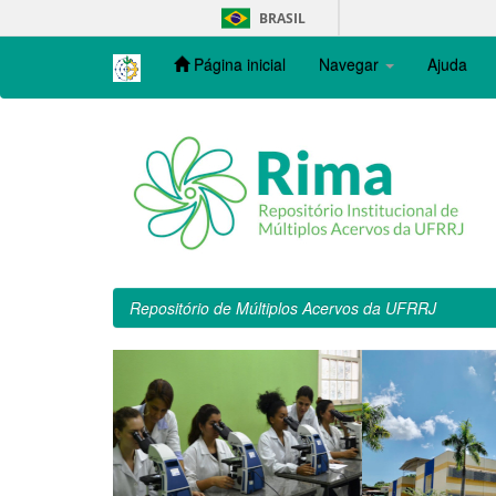
Skip
BRASIL
navigation
Página inicial
Navegar
Ajuda
Repositório de Múltiplos Acervos da UFRRJ