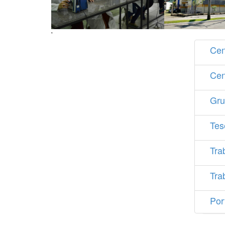
'
Cen
Cen
Gru
Tes
Tra
Tra
Por