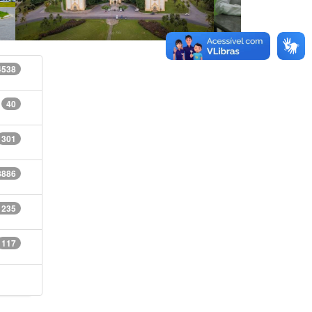
4538
40
301
8886
1235
117