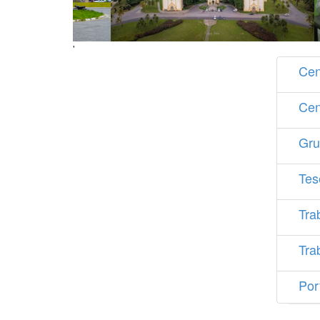
'
Cen
Cen
Gru
Tes
Tra
Tra
Por