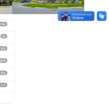
4538
40
300
8878
1235
117