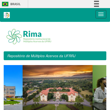
Skip
BRASIL
navigation
Simplifique!
Comunica BR
Participe
Acesso à informação
Legislação
Canais
Repositório de Múltiplos Acervos da UFRRJ