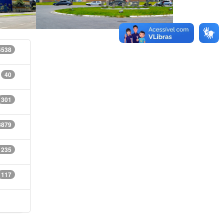
4538
40
301
8879
1235
117