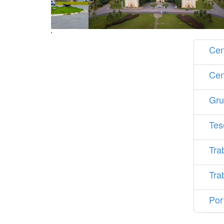
'
Cen
Cen
Gru
Tes
Tra
Tra
Por