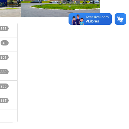
4538
40
301
8880
1235
117