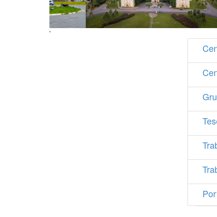
'
Cen
Cen
Gru
Tes
Tra
Tra
Por