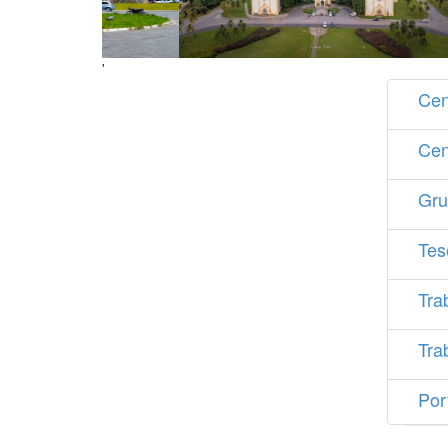
'
Cen
Cen
Gru
Tes
Tra
Tra
Por