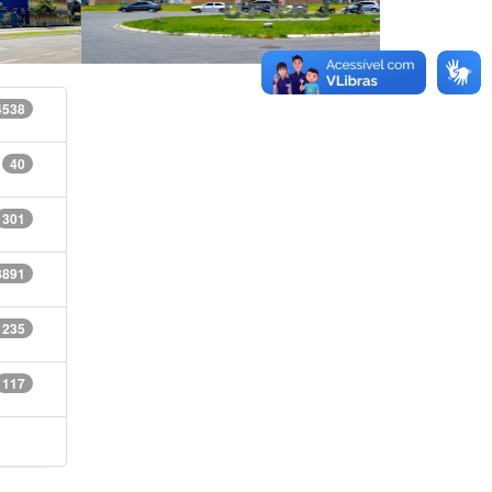
4538
40
301
8891
1235
117