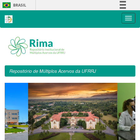
Skip
BRASIL
navigation
Simplifique!
Comunica BR
Participe
Acesso à informação
Legislação
Canais
Repositório de Múltiplos Acervos da UFRRJ