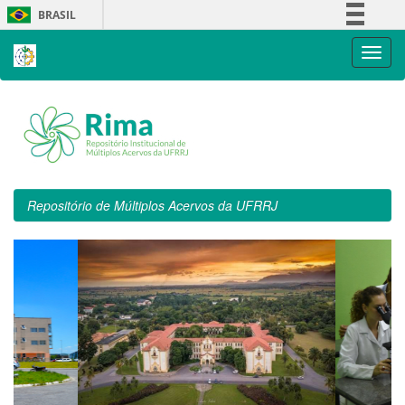
Skip
BRASIL
navigation
Simplifique!
Comunica BR
Participe
Acesso à informação
Legislação
Canais
Repositório de Múltiplos Acervos da UFRRJ