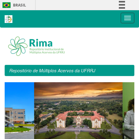
Skip
BRASIL
navigation
Simplifique!
Comunica BR
Participe
Acesso à informação
Legislação
Canais
Repositório de Múltiplos Acervos da UFRRJ