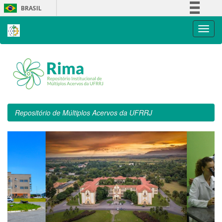
Skip
BRASIL
navigation
Simplifique!
Comunica BR
Participe
Acesso à informação
Legislação
Canais
Repositório de Múltiplos Acervos da UFRRJ