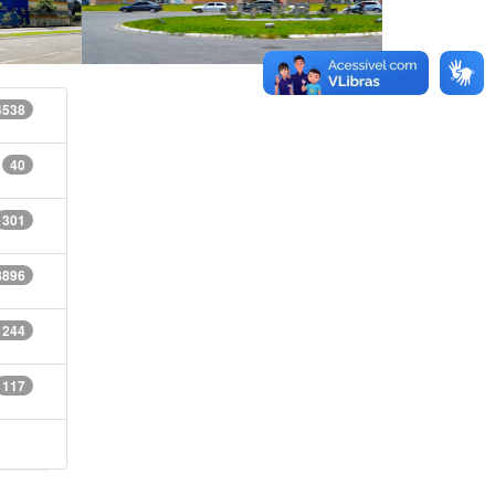
4538
40
301
8896
1244
117