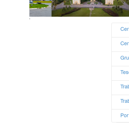
'
Cen
Cen
Gru
Tes
Tra
Tra
Por