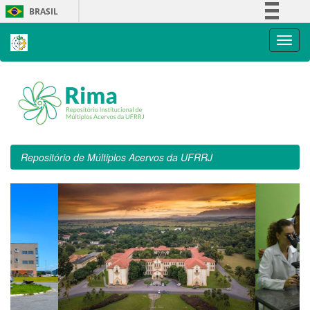
Skip
BRASIL
navigation
Simplifique!
Comunica BR
Participe
Acesso à informação
Legislação
Canais
Repositório de Múltiplos Acervos da UFRRJ