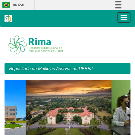
Skip
BRASIL
navigation
Simplifique!
Comunica BR
Participe
Acesso à informação
Legislação
Canais
Repositório de Múltiplos Acervos da UFRRJ