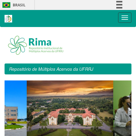
Skip
BRASIL
navigation
Simplifique!
Comunica BR
Participe
Acesso à informação
Legislação
Canais
Repositório de Múltiplos Acervos da UFRRJ