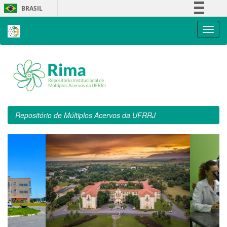
Skip
BRASIL
navigation
Simplifique!
Comunica BR
Participe
Acesso à informação
Legislação
Canais
Repositório de Múltiplos Acervos da UFRRJ