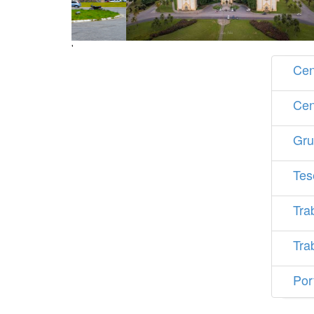
'
Cen
Cen
Gru
Tes
Tra
Tra
Por