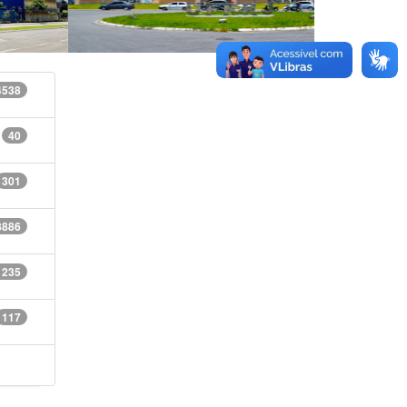
4538
40
301
8886
1235
117