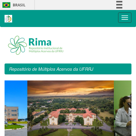
Skip
BRASIL
navigation
Simplifique!
Comunica BR
Participe
Acesso à informação
Legislação
Canais
Repositório de Múltiplos Acervos da UFRRJ