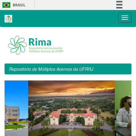
Skip
BRASIL
navigation
Simplifique!
Comunica BR
Participe
Acesso à informação
Legislação
Canais
Repositório de Múltiplos Acervos da UFRRJ