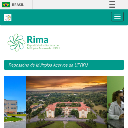
Skip
BRASIL
navigation
Simplifique!
Comunica BR
Participe
Acesso à informação
Legislação
Canais
Repositório de Múltiplos Acervos da UFRRJ