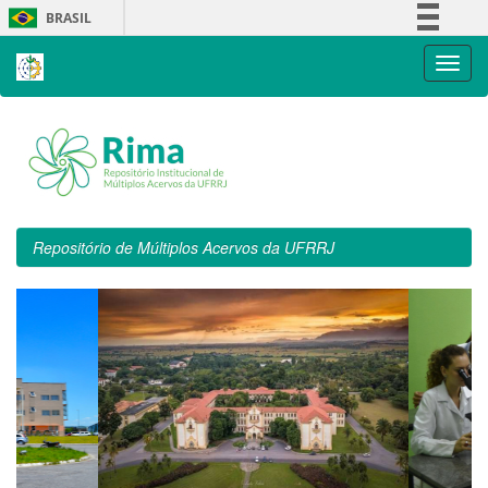
Skip
BRASIL
navigation
Simplifique!
Comunica BR
Participe
Acesso à informação
Legislação
Canais
Repositório de Múltiplos Acervos da UFRRJ