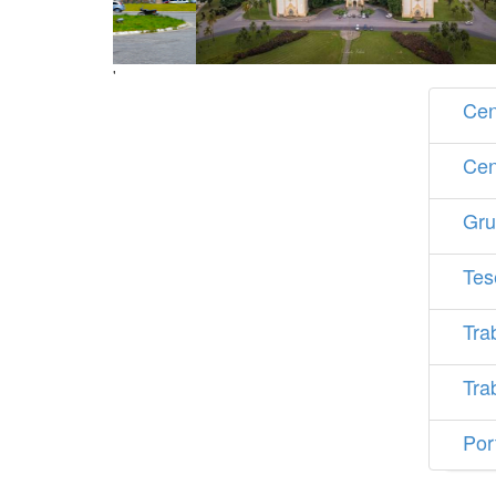
'
Cen
Cen
Gru
Tes
Tra
Tra
Por