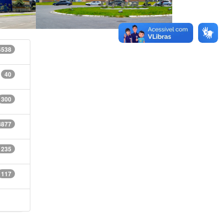
4538
40
300
8877
1235
117