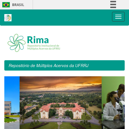
Skip
BRASIL
navigation
Simplifique!
Comunica BR
Participe
Acesso à informação
Legislação
Canais
Repositório de Múltiplos Acervos da UFRRJ