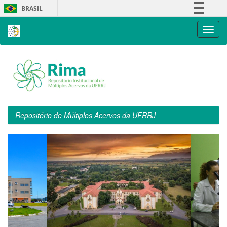
Skip
BRASIL
navigation
Simplifique!
Comunica BR
Participe
Acesso à informação
Legislação
Canais
Repositório de Múltiplos Acervos da UFRRJ