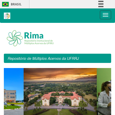
Skip
BRASIL
navigation
Simplifique!
Comunica BR
Participe
Acesso à informação
Legislação
Canais
Repositório de Múltiplos Acervos da UFRRJ