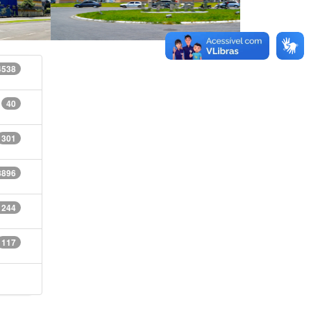
4538
40
301
8896
1244
117