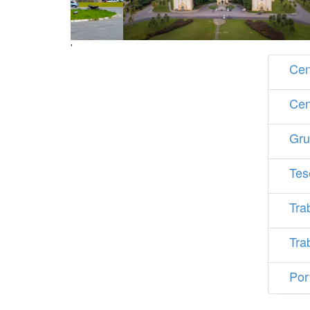
'
Cen
Cen
Gru
Tes
Tra
Tra
Por