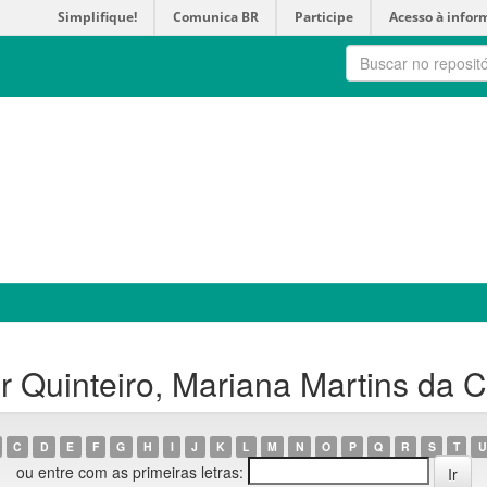
Simplifique!
Comunica BR
Participe
Acesso à infor
 Quinteiro, Mariana Martins da 
C
D
E
F
G
H
I
J
K
L
M
N
O
P
Q
R
S
T
U
ou entre com as primeiras letras: