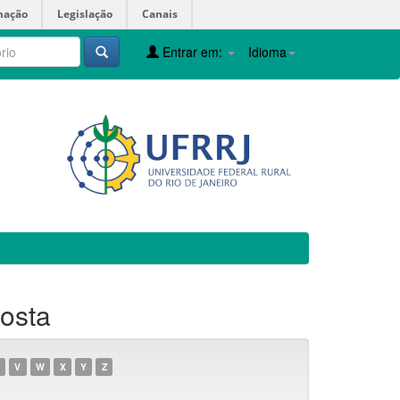
mação
Legislação
Canais
Entrar em:
Idioma
Costa
V
W
X
Y
Z