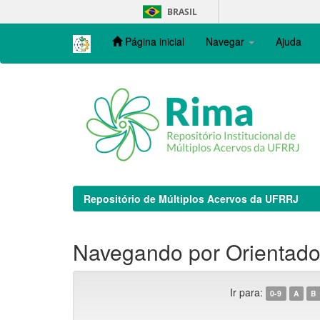
Skip
BRASIL
navigation
Página inicial
Navegar
Ajuda
Repositório de Múltiplos Acervos da UFRRJ
Navegando por Orientador
Ir para:
0-9
A
B