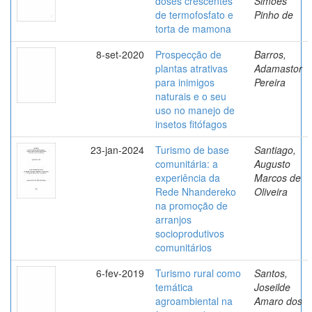
doses crescentes
Simões
de termofosfato e
Pinho de
torta de mamona
8-set-2020
Prospecção de
Barros,
plantas atrativas
Adamastor
para inimigos
Pereira
naturais e o seu
uso no manejo de
insetos fitófagos
23-jan-2024
Turismo de base
Santiago,
comunitária: a
Augusto
experiência da
Marcos de
Rede Nhandereko
Oliveira
na promoção de
arranjos
socioprodutivos
comunitários
6-fev-2019
Turismo rural como
Santos,
temática
Joseilde
agroambiental na
Amaro dos