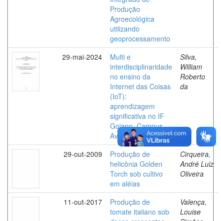
Produção
Agroecológica
utilizando
geoprocessamento
29-mai-2024
Multi e
Silva,
interdisciplinaridade
William
no ensino da
Roberto
Internet das Coisas
da
(IoT):
aprendizagem
significativa no IF
Goiano, Campus
Avançado Ipameri
29-out-2009
Produção de
Cirqueira,
helicônia Golden
André Luiz
Torch sob cultivo
Oliveira
em aléias
11-out-2017
Produção de
Valença,
tomate italiano sob
Louise