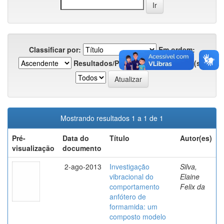
Classificar por:
Em ordem:
Resultados/Página
Registro(s):
Mostrando resultados 1 a 1 de 1
Pré-
Data do
Título
Autor(es)
visualização
documento
2-ago-2013
Investigação
Silva,
vibracional do
Elaine
comportamento
Felix da
anfótero de
formamida: um
composto modelo