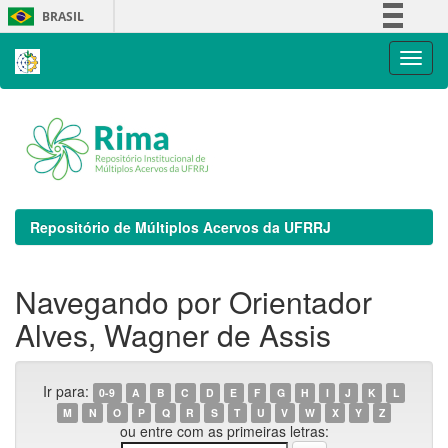
Skip
BRASIL
navigation
Simplifique!
Comunica BR
Participe
Acesso à informação
Legislação
Canais
Repositório de Múltiplos Acervos da UFRRJ
Navegando por Orientador
Alves, Wagner de Assis
Ir para:
0-9
A
B
C
D
E
F
G
H
I
J
K
L
M
N
O
P
Q
R
S
T
U
V
W
X
Y
Z
ou entre com as primeiras letras: