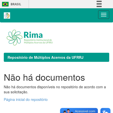
Skip
BRASIL
navigation
Simplifique!
Comunica BR
Participe
Acesso à informação
Legislação
Canais
Repositório de Múltiplos Acervos da UFRRJ
Não há documentos
Não há documentos disponíveis no repositório de acordo com a
sua solicitação.
Página inicial do repositório