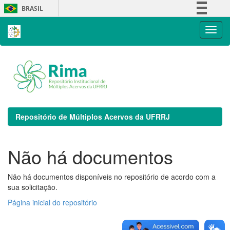
Skip
BRASIL
navigation
Simplifique!
Comunica BR
Participe
Acesso à informação
Legislação
Canais
Repositório de Múltiplos Acervos da UFRRJ
Não há documentos
Não há documentos disponíveis no repositório de acordo com a
sua solicitação.
Página inicial do repositório