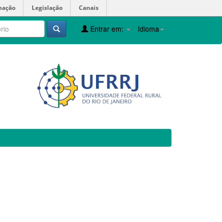
mação
Legislação
Canais
Entrar em:
Idioma