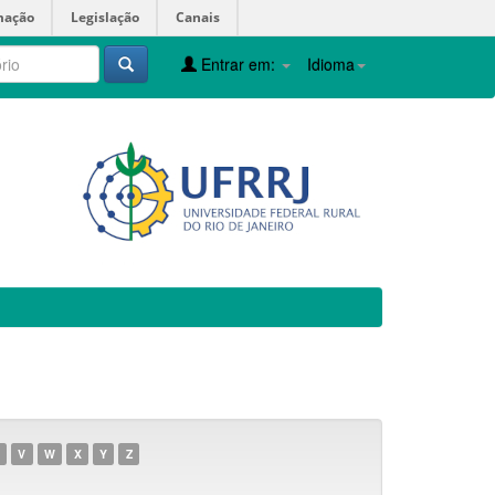
mação
Legislação
Canais
Entrar em:
Idioma
V
W
X
Y
Z