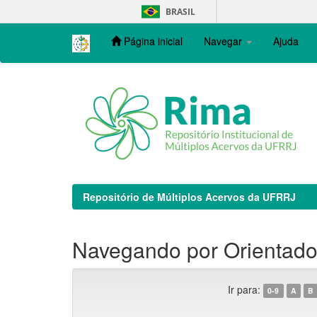
Skip
BRASIL
navigation
Página inicial
Navegar
Ajuda
Repositório de Múltiplos Acervos da UFRRJ
Navegando por Orientador
Ir para:
0-9
A
B