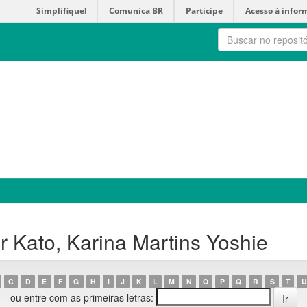
Simplifique!
Comunica BR
Participe
Acesso à infor
 Kato, Karina Martins Yoshie
C
D
E
F
G
H
I
J
K
L
M
N
O
P
Q
R
S
T
U
ou entre com as primeiras letras: