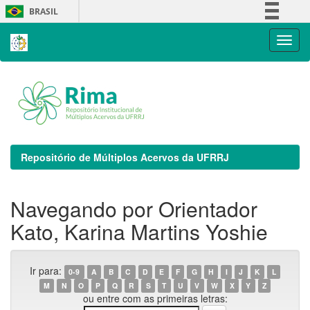
Skip
BRASIL
navigation
Simplifique!
Comunica BR
Participe
Acesso à informação
Legislação
Canais
Repositório de Múltiplos Acervos da UFRRJ
Navegando por Orientador
Kato, Karina Martins Yoshie
Ir para:
0-9
A
B
C
D
E
F
G
H
I
J
K
L
M
N
O
P
Q
R
S
T
U
V
W
X
Y
Z
ou entre com as primeiras letras: