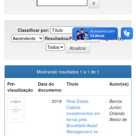
Classificar por:
Em ordem:
Resultados/Página
Registro(s):
Mostrando resultados 1 a 1 de 1
Pré-
Data do
Título
Autor(es)
visualização
documento
2019
Real Estate
Barros
Caipira:
Junior,
investimentos em
Orlando
terras pelo
Aleixo de
Brookfield Asset
Management no