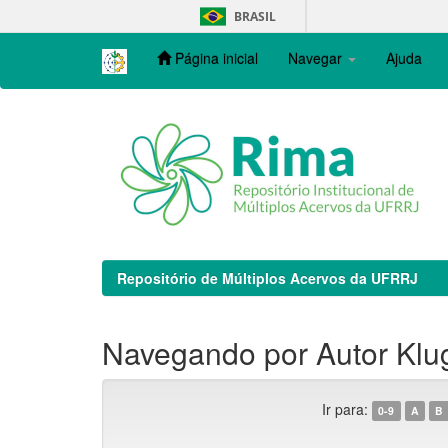
Skip
BRASIL
navigation
Página inicial
Navegar
Ajuda
Repositório de Múltiplos Acervos da UFRRJ
Navegando por Autor Klu
Ir para:
0-9
A
B