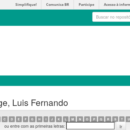
Simplifique!
Comunica BR
Participe
Acesso à infor
ge, Luis Fernando
C
D
E
F
G
H
I
J
K
L
M
N
O
P
Q
R
S
T
U
ou entre com as primeiras letras: