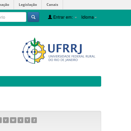
mação
Legislação
Canais
Entrar em:
Idioma
V
W
X
Y
Z