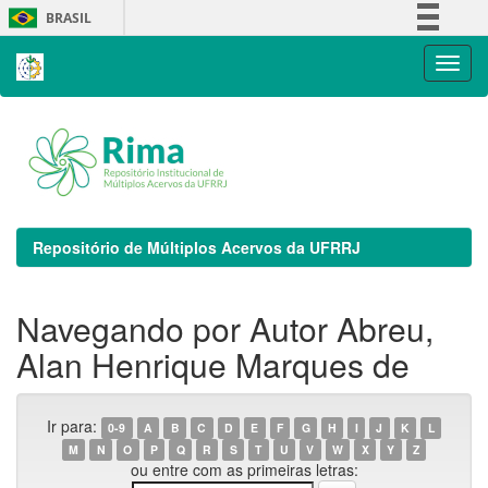
Skip
BRASIL
navigation
Simplifique!
Comunica BR
Participe
Acesso à informação
Legislação
Canais
Repositório de Múltiplos Acervos da UFRRJ
Navegando por Autor Abreu,
Alan Henrique Marques de
Ir para:
0-9
A
B
C
D
E
F
G
H
I
J
K
L
M
N
O
P
Q
R
S
T
U
V
W
X
Y
Z
ou entre com as primeiras letras: