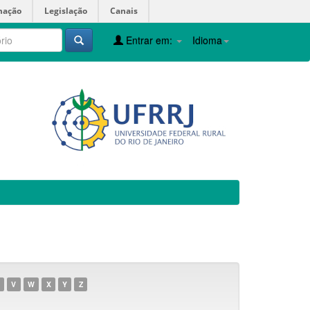
mação
Legislação
Canais
Entrar em:
Idioma
V
W
X
Y
Z