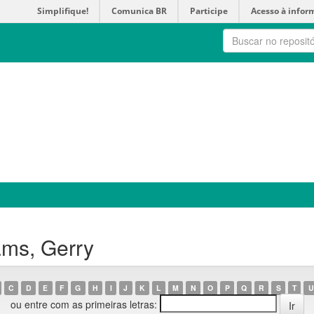
Simplifique!
Comunica BR
Participe
Acesso à infor
ms, Gerry
C
D
E
F
G
H
I
J
K
L
M
N
O
P
Q
R
S
T
U
ou entre com as primeiras letras: