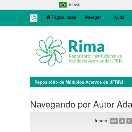
Skip
BRASIL
navigation
Página inicial
Navegar
Ajuda
Repositório de Múltiplos Acervos da UFRRJ
Navegando por Autor Ada
Ir para:
0-9
A
B