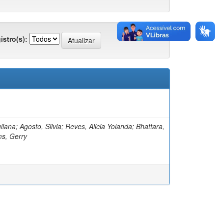
istro(s):
Juliana; Agosto, Silvia; Reves, Alicia Yolanda; Bhattara,
ms, Gerry