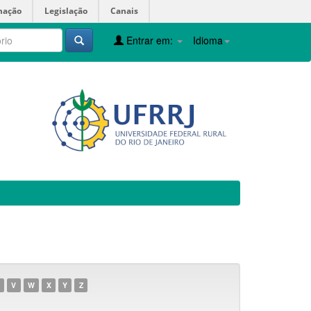
mação
Legislação
Canais
Entrar em:
Idioma
V
W
X
Y
Z