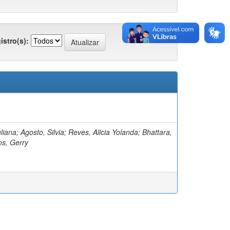
istro(s):
Juliana; Agosto, Silvia; Reves, Alicia Yolanda; Bhattara,
ms, Gerry