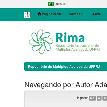
Skip
BRASIL
navigation
Página inicial
Navegar
Ajuda
Repositório de Múltiplos Acervos da UFRRJ
Navegando por Autor Ada
Ir para:
0-9
A
B