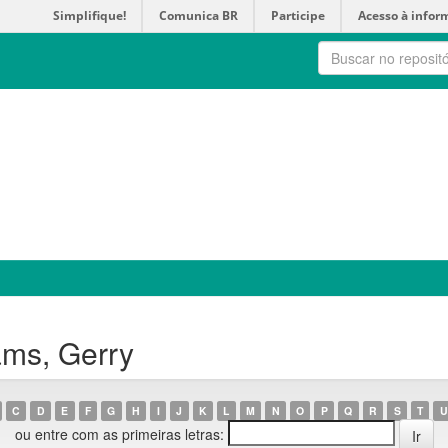
Simplifique!
Comunica BR
Participe
Acesso à infor
ms, Gerry
C
D
E
F
G
H
I
J
K
L
M
N
O
P
Q
R
S
T
U
ou entre com as primeiras letras: